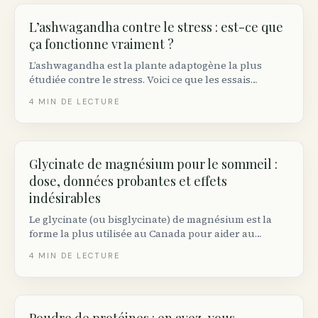
L’ashwagandha contre le stress : est-ce que
ça fonctionne vraiment ?
L’ashwagandha est la plante adaptogène la plus
étudiée contre le stress. Voici ce que les essais
randomisés démontrent réellement, la dose efficace
4
MIN DE LECTURE
et les précautions à connaître au Canada.
Glycinate de magnésium pour le sommeil :
dose, données probantes et effets
indésirables
Le glycinate (ou bisglycinate) de magnésium est la
forme la plus utilisée au Canada pour aider au
sommeil. Voici la dose efficace selon les essais
4
MIN DE LECTURE
cliniques, le moment idéal de prise et les précautions.