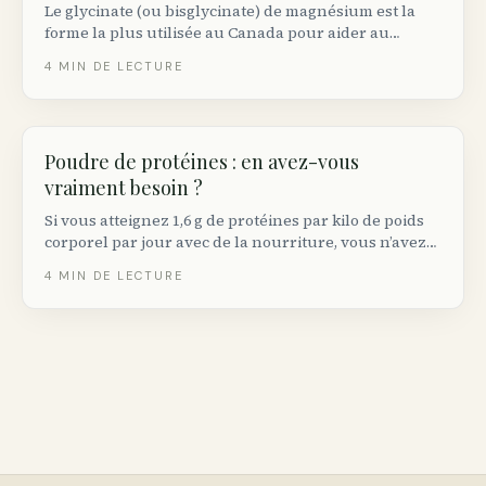
Le glycinate (ou bisglycinate) de magnésium est la
forme la plus utilisée au Canada pour aider au
sommeil. Voici la dose efficace selon les essais
4
MIN DE LECTURE
cliniques, le moment idéal de prise et les précautions.
Poudre de protéines : en avez-vous
vraiment besoin ?
Si vous atteignez 1,6 g de protéines par kilo de poids
corporel par jour avec de la nourriture, vous n’avez
pas besoin de poudre. Sinon, voici les meilleures
4
MIN DE LECTURE
options vendues au Canada.