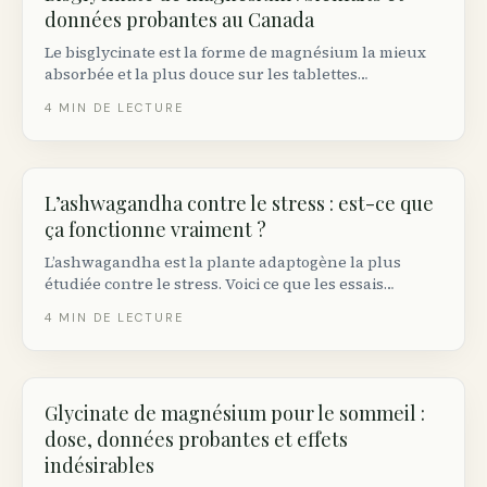
données probantes au Canada
Le bisglycinate est la forme de magnésium la mieux
absorbée et la plus douce sur les tablettes
canadiennes. Voici ce qu’il fait réellement, la dose
4
MIN DE LECTURE
appropriée et le NPN à chercher sur l’étiquette.
L’ashwagandha contre le stress : est-ce que
ça fonctionne vraiment ?
L’ashwagandha est la plante adaptogène la plus
étudiée contre le stress. Voici ce que les essais
randomisés démontrent réellement, la dose efficace
4
MIN DE LECTURE
et les précautions à connaître au Canada.
Glycinate de magnésium pour le sommeil :
dose, données probantes et effets
indésirables