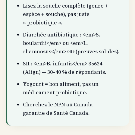
Lisez la souche complète (genre +
espèce + souche), pas juste
« probiotique ».
Diarrhée antibiotique : <em>S.
boulardii</em> ou <em>L.
rhamnosus</em> GG (preuves solides).
SII : <em>B. infantis</em> 35624
(Align) — 30–40 % de répondants.
Yogourt = bon aliment, pas un
médicament probiotique.
Cherchez le NPN au Canada —
garantie de Santé Canada.