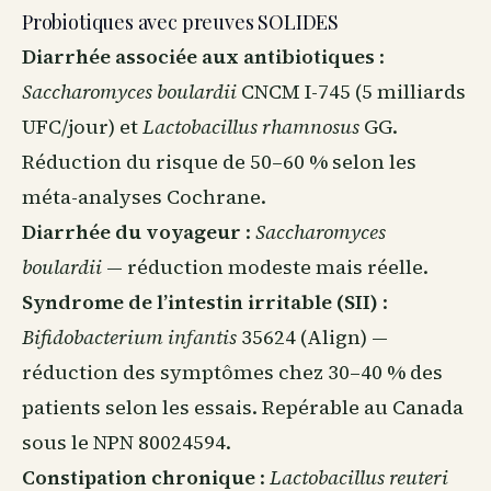
Probiotiques avec preuves SOLIDES
Diarrhée associée aux antibiotiques
:
Saccharomyces boulardii
CNCM I-745 (5 milliards
UFC/jour) et
Lactobacillus rhamnosus
GG.
Réduction du risque de 50–60 % selon les
méta-analyses Cochrane.
Diarrhée du voyageur
:
Saccharomyces
boulardii
— réduction modeste mais réelle.
Syndrome de l’intestin irritable (SII)
:
Bifidobacterium infantis
35624 (Align) —
réduction des symptômes chez 30–40 % des
patients selon les essais. Repérable au Canada
sous le NPN 80024594.
Constipation chronique
:
Lactobacillus reuteri