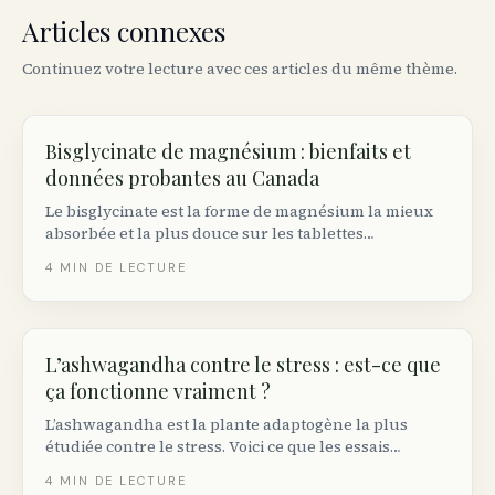
Articles connexes
Continuez votre lecture avec ces articles du même thème.
Bisglycinate de magnésium : bienfaits et
données probantes au Canada
Le bisglycinate est la forme de magnésium la mieux
absorbée et la plus douce sur les tablettes
canadiennes. Voici ce qu’il fait réellement, la dose
4
MIN DE LECTURE
appropriée et le NPN à chercher sur l’étiquette.
L’ashwagandha contre le stress : est-ce que
ça fonctionne vraiment ?
L’ashwagandha est la plante adaptogène la plus
étudiée contre le stress. Voici ce que les essais
randomisés démontrent réellement, la dose efficace
4
MIN DE LECTURE
et les précautions à connaître au Canada.