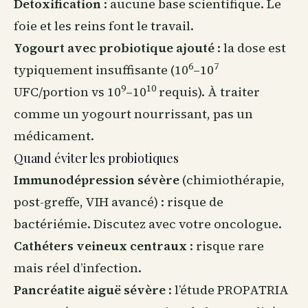
Detoxification
: aucune base scientifique. Le
foie et les reins font le travail.
Yogourt avec probiotique ajouté
: la dose est
6
7
typiquement insuffisante (10
–10
9
10
UFC/portion vs 10
–10
requis). À traiter
comme un yogourt nourrissant, pas un
médicament.
Quand éviter les probiotiques
Immunodépression sévère
(chimiothérapie,
post-greffe, VIH avancé) : risque de
bactériémie. Discutez avec votre oncologue.
Cathéters veineux centraux
: risque rare
mais réel d’infection.
Pancréatite aiguë sévère
: l’étude PROPATRIA