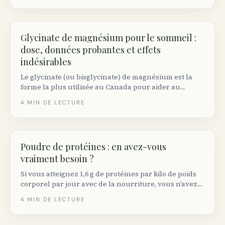
Glycinate de magnésium pour le sommeil :
dose, données probantes et effets
indésirables
Le glycinate (ou bisglycinate) de magnésium est la
forme la plus utilisée au Canada pour aider au
sommeil. Voici la dose efficace selon les essais
4
MIN DE LECTURE
cliniques, le moment idéal de prise et les précautions.
Poudre de protéines : en avez-vous
vraiment besoin ?
Si vous atteignez 1,6 g de protéines par kilo de poids
corporel par jour avec de la nourriture, vous n’avez
pas besoin de poudre. Sinon, voici les meilleures
4
MIN DE LECTURE
options vendues au Canada.